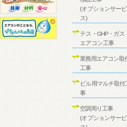
(オプションサービ
ス)
テス・GHP・ガス
エアコン工事
業務用エアコン取
工事
ビル用マルチ取付
事
空調周り工事
(オプションサービ