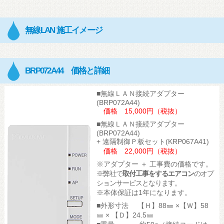
無線LAN 施工イメージ
BRP072A44 価格と詳細
■無線ＬＡＮ接続アダプター
(BRP072A44)
価格 15,000円（税抜）
■無線ＬＡＮ接続アダプター
(BRP072A44)
+ 遠隔制御Ｐ板セット(KRP067A41)
価格 22,000円（税抜）
※アダプター ＋ 工事費の価格です。
※弊社で
取付工事をするエアコン
のオプ
ションサービスとなります。
※本体保証は1年になります。
■外形寸法 【Ｈ】88㎜ ×【Ｗ】58
㎜ × 【Ｄ】24.5㎜