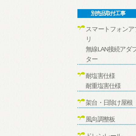
別売品取付工事
スマートフォンア
リ
無線LAN接続アダ
ター
耐塩害仕様
耐重塩害仕様
架台・日除け屋根
風向調整板
ドレンレール