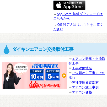
→
App Store 無料ダウンロードは
こちらから
→
iOS 設定方法はこちらをご覧く
ださい
ダイキンエアコン交換取付工事
⇒
エアコン新築・交換取
付工事
⇒
工事対象地域
⇒
ご依頼から工事までの
流れ
⇒
弊社使用良質部材
⇒
エアコン施工事例
⇒
エアコン価格