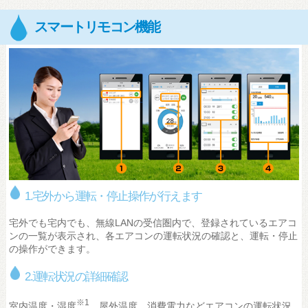
スマートリモコン機能
ダイキン スマートリモート コントロール
1.宅外から運転・停止操作が行えます
宅外でも宅内でも、無線LANの受信圏内で、登録されているエアコ
ンの一覧が表示され、各エアコンの運転状況の確認と、運転・停止
の操作ができます。
2.運転状況の詳細確認
※1
室内温度・湿度
、屋外温度、消費電力などエアコンの運転状況