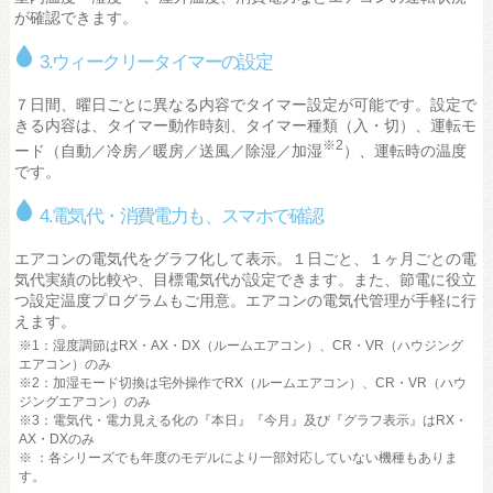
が確認できます。
3.ウィークリータイマーの設定
７日間、曜日ごとに異なる内容でタイマー設定が可能です。設定で
きる内容は、タイマー動作時刻、タイマー種類（入・切）、運転モ
※2
ード（自動／冷房／暖房／送風／除湿／加湿
）、運転時の温度
です。
4.電気代・消費電力も、スマホで確認
エアコンの電気代をグラフ化して表示。１日ごと、１ヶ月ごとの電
気代実績の比較や、目標電気代が設定できます。また、節電に役立
つ設定温度プログラムもご用意。エアコンの電気代管理が手軽に行
えます。
※1：湿度調節はRX・AX・DX（ルームエアコン）、CR・VR（ハウジング
エアコン）のみ
※2：加湿モード切換は宅外操作でRX（ルームエアコン）、CR・VR（ハウ
ジングエアコン）のみ
※3：電気代・電力見える化の『本日』『今月』及び『グラフ表示』はRX・
AX・DXのみ
※ ：各シリーズでも年度のモデルにより一部対応していない機種もありま
す。