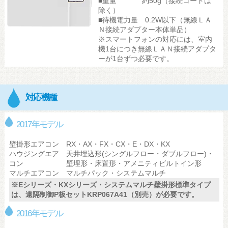
■重量 約50g（接続コードは
除く）
■待機電力量 0.2W以下（無線ＬＡ
Ｎ接続アダプター本体単品）
※スマートフォンの対応には、室内
機1台につき無線ＬＡＮ接続アダプタ
ーが1台ずつ必要です。
対応機種
2017年モデル
壁掛形エアコン
RX・AX・FX・CX・E・DX・KX
ハウジングエア
天井埋込形(シングルフロー・ダブルフロー)・
コン
壁埋形・床置形・アメニティビルトイン形
マルチエアコン
マルチパック・システムマルチ
※Eシリーズ・KXシリーズ・システムマルチ壁掛形標準タイプ
は、遠隔制御P板セットKRP067A41（別売）が必要です。
2016年モデル