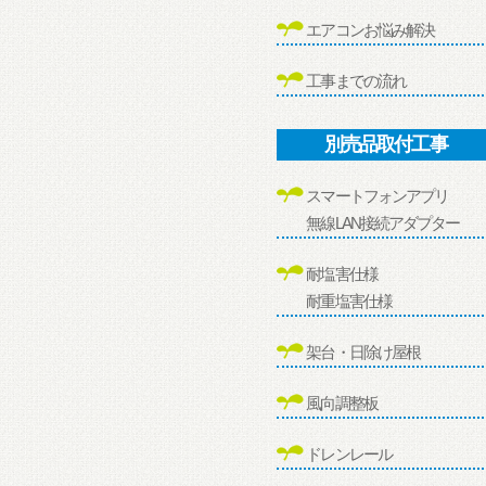
エアコンお悩み解決
工事までの流れ
別売品取付工事
スマートフォンアプリ
無線LAN接続アダプター
耐塩害仕様
耐重塩害仕様
架台・日除け屋根
風向調整板
ドレンレール