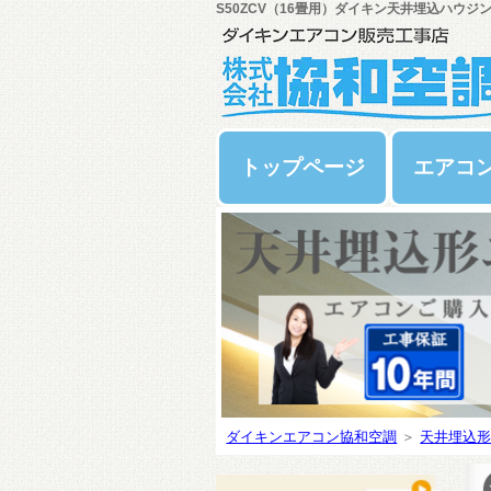
S50ZCV（16畳用）ダイキン天井埋込ハウジ
トップページ
エアコ
ダイキンエアコン協和空調
＞
天井埋込形