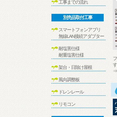
工事までの流れ
別売品取付工事
スマートフォンアプリ
無線LAN接続アダプター
耐塩害仕様
耐重塩害仕様
架台・日除け屋根
風向調整板
ドレンレール
リモコン