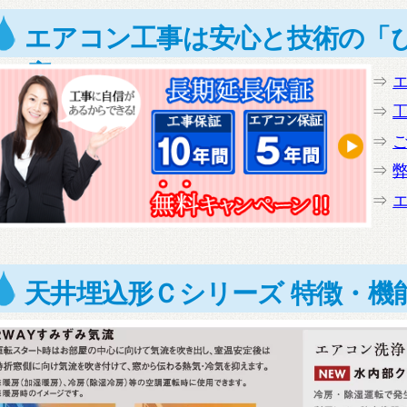
エアコン工事は安心と技術の「
店」へ
⇒
⇒
⇒
⇒
⇒
天井埋込形Ｃシリーズ 特徴・機