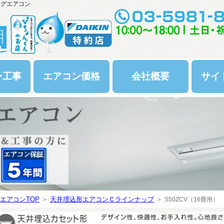
ングエアコン
ン工事
エアコン価格
会社概要
サイ
エアコンTOP
＞
天井埋込形エアコンＣラインナップ
＞
S50ZCV（16畳用）