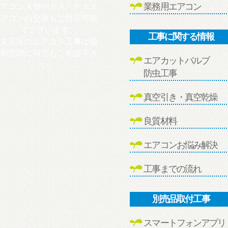
業務用エアコン
アコン入替やガス・テスエ
アコンの交換もご対応可能
でございます。
工事に関する情報
文京区のエアコン工事は協
和空調に何でもご相談下さ
エアカットバルブ
い。
防虫工事
真空引き・真空乾燥
良質材料
エアコンお悩み解決
工事までの流れ
別売品取付工事
スマートフォンアプリ