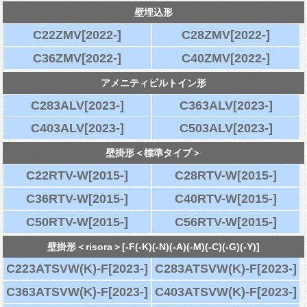
壁埋込形
C22ZMV[2022-]
C28ZMV[2022-]
C36ZMV[2022-]
C40ZMV[2022-]
アメニティビルトイン形
C283ALV[2023-]
C363ALV[2023-]
C403ALV[2023-]
C503ALV[2023-]
壁掛形＜標準タイプ＞
C22RTV-W[2015-]
C28RTV-W[2015-]
C36RTV-W[2015-]
C40RTV-W[2015-]
C50RTV-W[2015-]
C56RTV-W[2015-]
壁掛形＜risora＞[-F(-K)(-N)(-A)(-M)(-C)(-G)(-Y)]
C223ATSVW(K)-F[2023-]
C283ATSVW(K)-F[2023-]
C363ATSVW(K)-F[2023-]
C403ATSVW(K)-F[2023-]