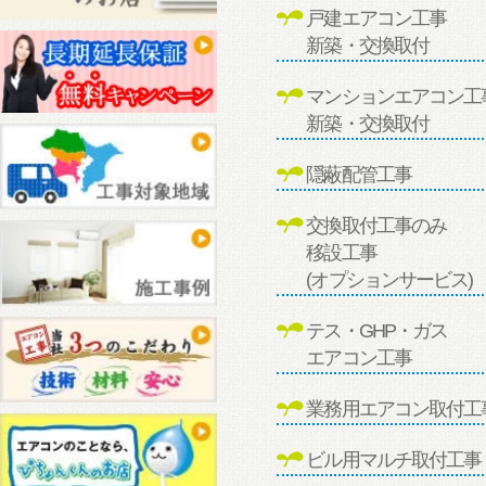
戸建エアコン工事
新築・交換取付
マンションエアコン工
新築・交換取付
隠蔽配管工事
交換取付工事のみ
移設工事
(オプションサービス)
テス・GHP・ガス
エアコン工事
業務用エアコン取付工
ビル用マルチ取付工事