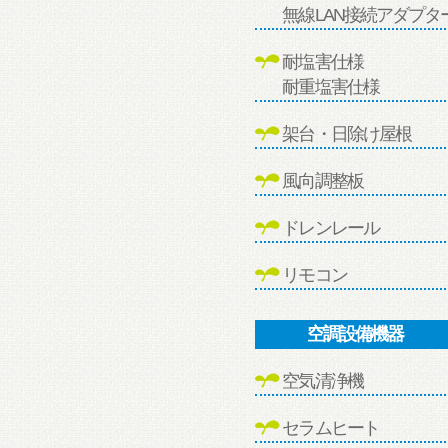
無線LAN接続アダプタ
耐塩害仕様
耐重塩害仕様
架台・日除け屋根
風向調整板
ドレンレール
リモコン
空調設備機器
空気清浄機
セラムヒート