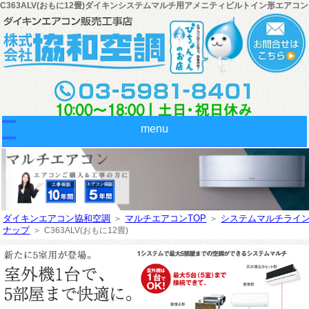
C363ALV(おもに12畳)ダイキンシステムマルチ用アメニティビルトイン形エアコン
menu
ダイキンエアコン協和空調
＞
マルチエアコンTOP
＞
システムマルチライ
ナップ
＞
C363ALV(おもに12畳)