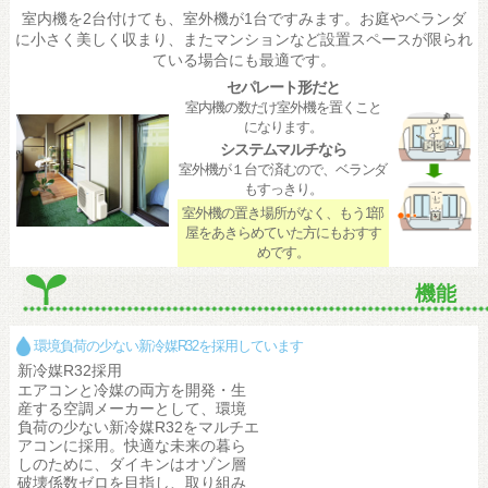
室内機を2台付けても、室外機が1台ですみます。お庭やベランダ
に小さく美しく収まり、またマンションなど設置スペースが限られ
ている場合にも最適です。
セパレート形だと
室内機の数だけ室外機を置くこと
になります。
システムマルチなら
室外機が１台で済むので、ベランダ
もすっきり。
室外機の置き場所がなく、もう1部
屋をあきらめていた方にもおすす
めです。
機能
環境負荷の少ない新冷媒R32を採用しています
新冷媒R32採用
エアコンと冷媒の両方を開発・生
産する空調メーカーとして、環境
負荷の少ない新冷媒R32をマルチエ
アコンに採用。快適な未来の暮ら
しのために、ダイキンはオゾン層
破壊係数ゼロを目指し、取り組み