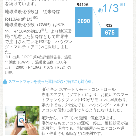
を続けています。
地球温暖化係数は、従来冷媒
※1
R410Aの約1/3
地球温暖化係数（GWP）は675
※1
で、R410Aの約1/3
。より地球環
境に配慮した新冷媒として世界中
で注目されているR32を、ハウジン
グ・マルチエアコンに採用しまし
た。
※1. 出典「IPCC 第4次評価報告書」温暖
化係数（GWP）。温暖化係数（100年
値）：2090（R410A）と675（R32）の
比較。
スマートフォンを使った運転確認・操作にも対応※。
ダイキン スマートリモートコントロール
専用のアプリ（ソフト）により、お使いのスマー
トフォンやタブレットPCがリモコンに早変わり。
家の中でも、外出先でも、ハウジング・マルチエ
アコンが便利に操作できるようになりました。
宅外から、エアコンが運転・停止できます。
宅外からもエアコンの運転・停止、運転状況が確
認可能。宅内でも、別の部屋からエアコンを運
転・停止させる時などに便利です。