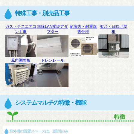
特殊工事・別売品工事
ガス・テスエアコ
無線LAN接続アダ
耐塩害・耐重塩
架台・日除け屋
ン工事
プター
害仕様
根
風向調整板
ドレンレール
システムマルチの特徴・機能
特徴
室外機の設置スペースは、1箇所のみ