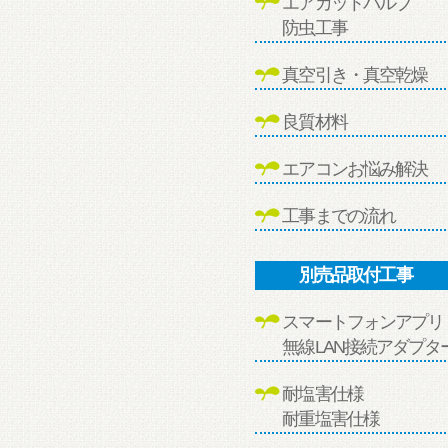
エアカットバルブ
防虫工事
真空引き・真空乾燥
良質材料
エアコンお悩み解決
工事までの流れ
別売品取付工事
スマートフォンアプリ
無線LAN接続アダプタ
耐塩害仕様
耐重塩害仕様