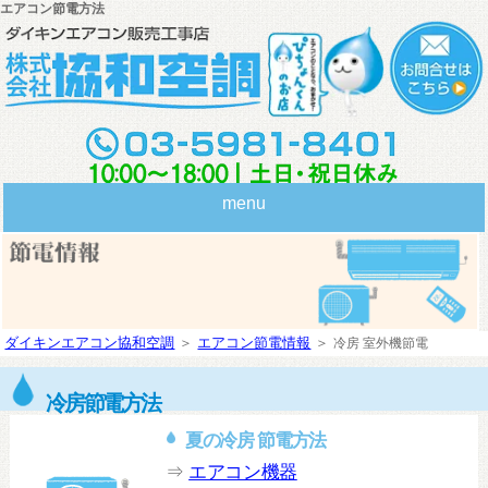
エアコン節電方法
menu
ダイキンエアコン協和空調
＞
エアコン節電情報
＞
冷房 室外機節電
冷房節電方法
夏の冷房 節電方法
⇒
エアコン機器