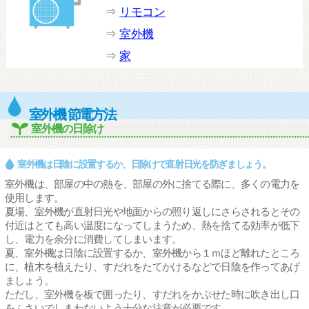
⇒
リモコン
⇒
室外機
⇒
家
室外機 節電方法
室外機の日除け
室外機は日陰に設置するか、日除けで直射日光を防ぎましょう。
室外機は、部屋の中の熱を、部屋の外に捨てる際に、多くの電力を
使用します。
夏場、室外機が直射日光や地面からの照り返しにさらされるとその
付近はとても高い温度になってしまうため、熱を捨てる効率が低下
し、電力を余分に消費してしまいます。
夏、室外機は日陰に設置するか、室外機から１ｍほど離れたところ
に、植木を植えたり、すだれをたてかけるなどで日陰を作ってあげ
ましょう。
ただし、室外機を板で囲ったり、すだれをかぶせた時に吹き出し口
をふさいでしまわないよう十分な注意が必要です。