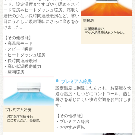
ード、設定温度まですばやく暖めるスピ
ード暖房やヒートダッシュ暖房、霜取り
運転の少ない長時間連続暖房など、寒い
日にうれしい暖房運転にさらに磨きをか
けました。
【その他機能】
・高温風モード
・スピード暖房
・ヒートダッシュ暖房
・長時間連続暖房
・高い低温暖房能力
・翌朝暖房
プレミアム冷房
設定温度に到達したあとも、お部屋を快
適な温度・しつどにコントロール。蒸し
暑さを感じにくい快適空調をお届けしま
す。
【その他機能】
・プレミアム冷房
・おやすみ運転