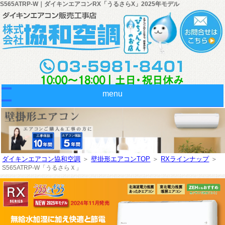
S565ATRP-W｜ダイキンエアコンRX「うるさらX」2025年モデル
menu
ダイキンエアコン協和空調
＞
壁掛形エアコンTOP
＞
RXラインナップ
＞
S565ATRP-W
「うるさらＸ」