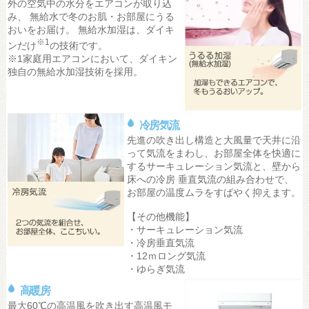
外の空気中の水分をエアコンが取り込
み、 無給水で冬のお肌・お部屋にうる
おいをお届け。 無給水加湿は、ダイキ
※1
ンだけ
の技術です。
※1家庭用エアコンにおいて、ダイキン
独自の無給水加湿技術を採用。
冷房気流
先進の吹き出し構造と大風量で天井に沿
って気流をまわし、お部屋全体を快適に
するサーキュレーション気流と、壁から
床への冷房 垂直気流の組み合わせで、
お部屋の温度ムラをすばやく抑えます。
【その他機能】
・サーキュレーション気流
・冷房垂直気流
・12ｍロング気流
・ゆらぎ気流
高暖房
最大60℃の高温風を吹き出す高温風モ