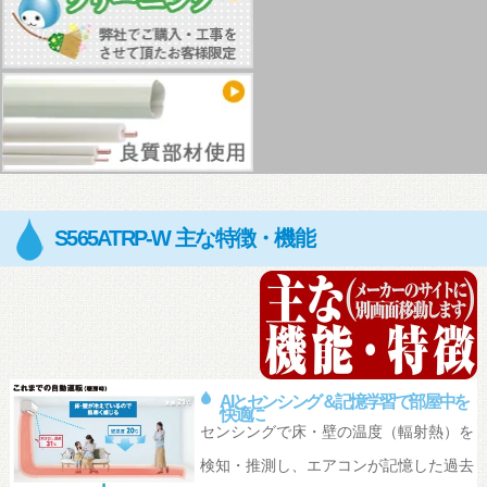
S565ATRP-W 主な特徴・機能
AIとセンシング＆記憶学習で部屋中を
快適に
センシングで床・壁の温度（輻射熱）を
検知・推測し、エアコンが記憶した過去