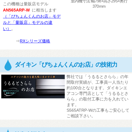
室内機寸法:幅798×高さ295×奥行
この機種は量販店モデル
370mm
AN565ARP-W
に相当します
（「ぴちょんくんのお店」モデ
ルと「量販店」モデルの違
い）
。
⇒
RXシリーズ価格
ダイキン「ぴちょんくんのお店」の技術力
弊社では「うるるとさらら」の年
間取付実績が、工事員一人当たり
約100台となります。ダイキンエ
アコン専門店として「うるるとさ
らら」の取付工事に力を入れてい
ます。
S565ATRP-Wの工事もご安心して
ご相談下さい。