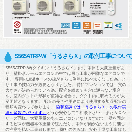
S565ATRP-W「うるさらＸ」の取付工事につい
S565ATRP-W(ダイキン「うるさらＸ」)は、本体も大変重量があ
り、壁掛形ルームエアコンの中では最も工事が困難なエアコンで
す。 専用の加湿ホースの径がさらに例年に比べ太くなった為、よ
り工事の技術力が必要となりました。 特にマンションでは、穴の
大きさが決められている為、配管を纏めても穴に通らない場合
や、室内ダクトの形状が複雑な場合は、ダクト内に収めるのが大
変困難となります。 配管の長さや用途により使用する加湿配管の
種類も変わって参ります。
協和空調では「うるさらＸ」の取付実
績が多数ございます。
どうか安心してご相談下さい。 またＡＸシ
リーズ同様、大変重量のあるエアコンとなりますので、壁を固定
するビスが機器本体重量で緩んだり、本体が傾かないように細心
の注意を払い工事致します。 弊社の強みは、安心丁寧な工事はも