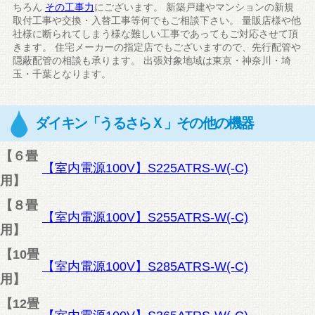
ちろん
その工事力
にございます。 新築戸建やマンションの新規
取付工事や交換・入替工事等何でもご相談下さい。 量販店様や他
社様に断られてしまう様な難しい工事であってもご対応させて頂
きます。 住宅メーカーの指定店でもございますので、先行配管や
隠蔽配管の相談も承ります。 出張対象地域は東京・神奈川・埼
玉・千葉となります。
ダイキン「うるさらＸ」その他の機器
【６畳
【室内電源100V】S225ATRS-W(-C)
用】
【８畳
【室内電源100V】S255ATRS-W(-C)
用】
【10畳
【室内電源100V】S285ATRS-W(-C)
用】
【12畳