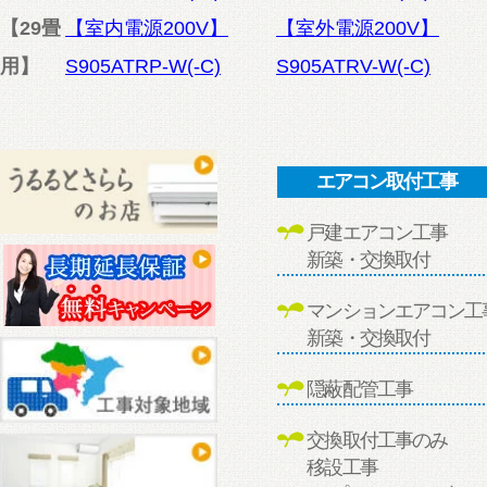
【29畳
【室内電源200V】
【室外電源200V】
用】
S905ATRP-W(-C)
S905ATRV-W(-C)
エアコン取付工事
戸建エアコン工事
新築・交換取付
マンションエアコン工
新築・交換取付
隠蔽配管工事
交換取付工事のみ
移設工事