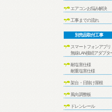
エアコンお悩み解決
工事までの流れ
別売品取付工事
スマートフォンアプリ
無線LAN接続アダプタ
耐塩害仕様
耐重塩害仕様
架台・日除け屋根
風向調整板
ドレンレール