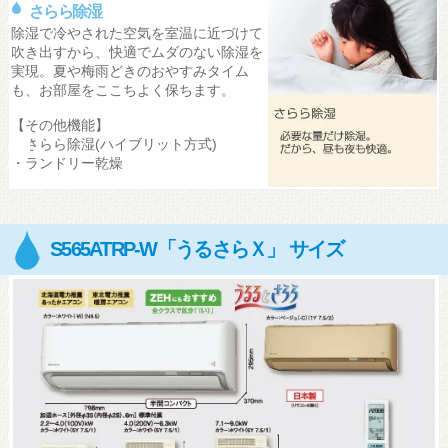
さらら除湿
除湿で冷やされた空気を室温に近づけて
吹き出すから、快適でムダのない除湿を
実現。夏や梅雨どきのおやすみタイム
も、お部屋をここちよく保ちます。
【その他機能】
・さらら除湿(ハイブリット方式)
・ランドリー乾燥
S565ATRP-W「うるさらＸ」 サイズ