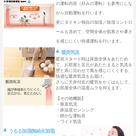
の運転内容（好みの運転）も参考にしな
がら自動運転を行います。
更にダイキン独自の加湿／除湿コントロ
ールも含めて、空間全体が肌寒さや暑さ
を感じにくい快適運転を行います。
暖房気流
暖房スタート時は床面全体をあたため
て、お部屋と足元があたたまると気流を
壁と床に沿わせて風を感じにくくする、
快適な暖房気流をお届け。
さらに天井付近の暖気をかくはんして、
お部屋全体の温度ムラを抑えます。
【その他機能】
・垂直気流
・床温度センシング
・静かな運転音
・ワイド気流
うるる加湿(無給水加湿)