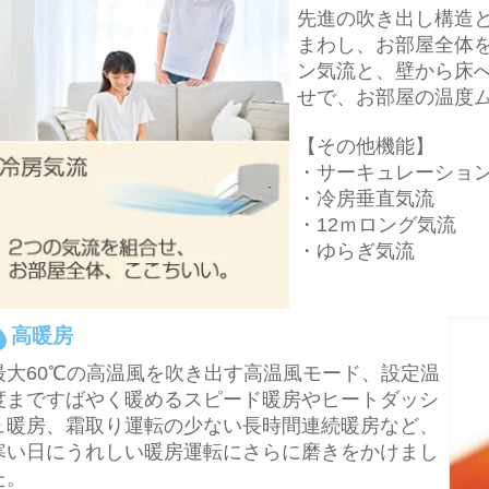
先進の吹き出し構造
まわし、お部屋全体
ン気流と、壁から床へ
せで、お部屋の温度
【その他機能】
・サーキュレーショ
・冷房垂直気流
・12ｍロング気流
・ゆらぎ気流
高暖房
最大60℃の高温風を吹き出す高温風モード、設定温
度まですばやく暖めるスピード暖房やヒートダッシ
ュ暖房、霜取り運転の少ない長時間連続暖房など、
寒い日にうれしい暖房運転にさらに磨きをかけまし
た。