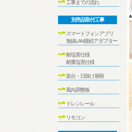
工事までの流れ
別売品取付工事
スマートフォンアプリ
無線LAN接続アダプター
耐塩害仕様
耐重塩害仕様
架台・日除け屋根
風向調整板
ドレンレール
リモコン