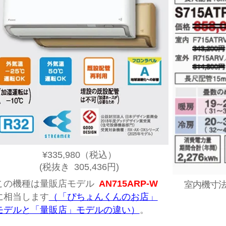
¥335,980
（税込）
(税抜き 305,436円)
この機種は量販店モデル
AN715ARP-W
室内機寸法:
に相当します
（「ぴちょんくんのお店」
モデルと「量販店」モデルの違い）
。