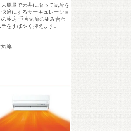
と大風量で天井に沿って気流を
を快適にするサーキュレーショ
の冷房 垂直気流の組み合わ
ムラをすばやく抑えます。
ン気流