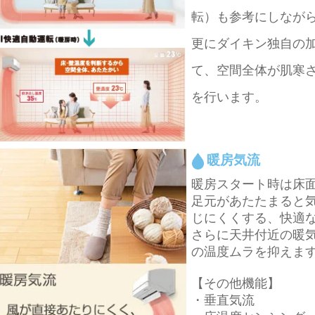
転）も参考にしなが
更にダイキン独自の
て、空間全体が肌寒
を行います。
暖房気流
暖房スタート時は床
足元があたたまると
じにくくする、快適
さらに天井付近の暖
の温度ムラを抑えま
【その他機能】
・垂直気流