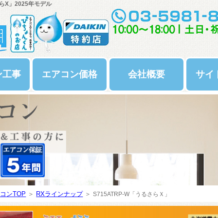
らX」2025年モデル
ン工事
エアコン価格
会社概要
サイ
コンTOP
＞
RXラインナップ
＞
S715ATRP-W
「うるさらＸ」