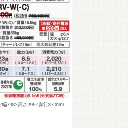
幅798×高さ295×奥行370mm