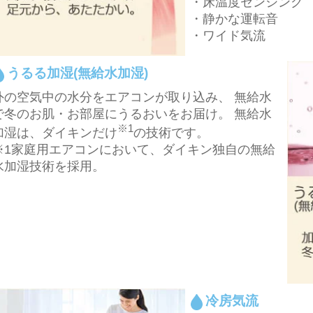
・床温度センシング
・静かな運転音
・ワイド気流
うるる加湿(無給水加湿)
外の空気中の水分をエアコンが取り込み、 無給水
で冬のお肌・お部屋にうるおいをお届け。 無給水
※1
加湿は、ダイキンだけ
の技術です。
※1家庭用エアコンにおいて、ダイキン独自の無給
水加湿技術を採用。
冷房気流