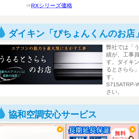
⇒
RXシリーズ価格
ダイキン「ぴちょんくんのお店
弊社では「
績が、工事員
す。ダイキ
るとさらら
す。
S715ATR
さい。
協和空調安心サービス