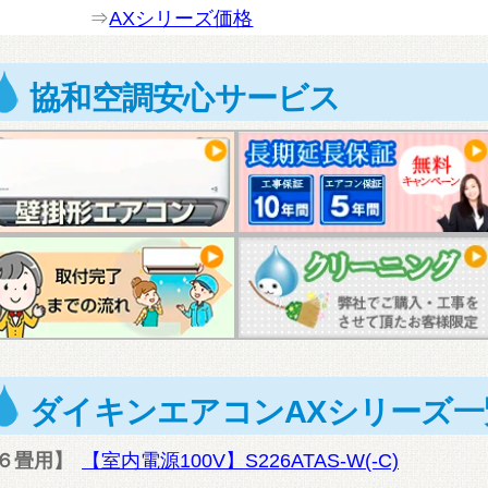
⇒
AXシリーズ価格
協和空調安心サービス
ダイキンエアコンAXシリーズ一
６畳用】
【室内電源100V】S226ATAS-W(-C)