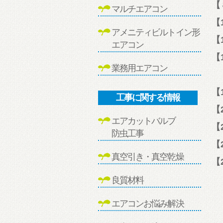
【
マルチエアコン
【
アメニティビルトイン形
【
エアコン
【
業務用エアコン
【
工事に関する情報
【
エアカットバルブ
【
防虫工事
【
真空引き・真空乾燥
【
良質材料
エアコンお悩み解決