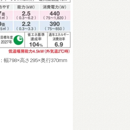
幅798×高さ295×奥行370mm