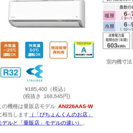
室内機寸法：
¥185,400
（税込）
(税抜き 168,545円)
この機種は量販店モデル
AN226AAS-W
に相当します
（「ぴちょんくんのお店」
モデルと「量販店」モデルの違い）
。