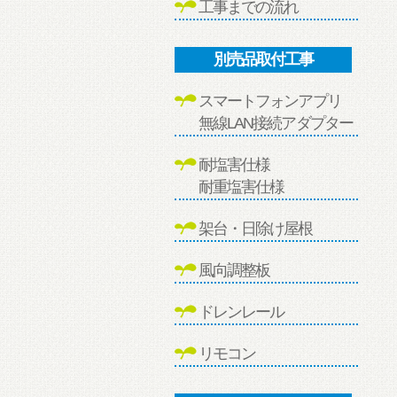
工事までの流れ
別売品取付工事
スマートフォンアプリ
無線LAN接続アダプター
耐塩害仕様
耐重塩害仕様
架台・日除け屋根
風向調整板
ドレンレール
リモコン