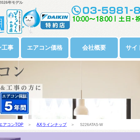
2026年モデル
ン工事
エアコン価格
会社概要
サイ
エアコンTOP
＞
AXラインナップ
＞
S226ATAS-W