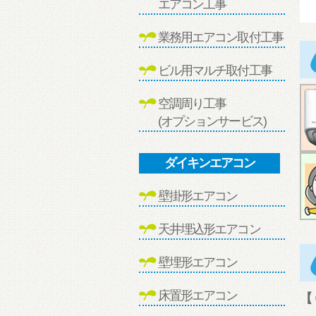
エアコン工事
業務用エアコン取付工事
ビル用マルチ取付工事
空調周り工事
(オプションサービス)
ダイキンエアコン
壁掛形エアコン
天井埋込形エアコン
壁埋形エアコン
床置形エアコン
【