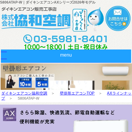
S806ATAP-W｜ダイキンエアコンAXシリーズ2026年モデル
menu
ダイキンエアコン協和空調
＞
壁掛形エアコンTOP
＞
AXラインナッ
プ
＞
S806ATAP-W