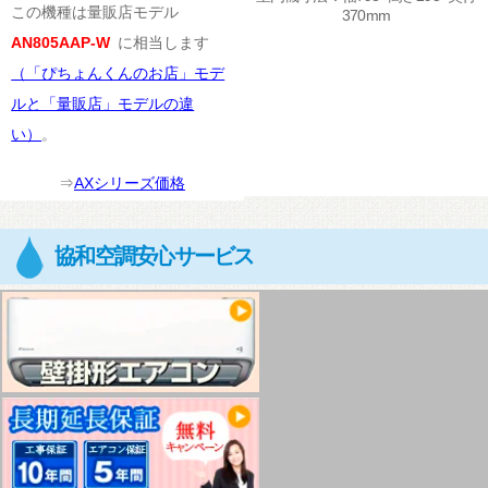
この機種は量販店モデル
370mm
AN805AAP-W
に相当します
（「ぴちょんくんのお店」モデ
ルと「量販店」モデルの違
い）
。
⇒
AXシリーズ価格
協和空調安心サービス