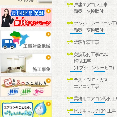
戸建エアコン工事
新築・交換取付
マンションエアコン工
新築・交換取付
隠蔽配管工事
交換取付工事のみ
移設工事
(オプションサービス)
テス・GHP・ガス
エアコン工事
業務用エアコン取付工
ビル用マルチ取付工事