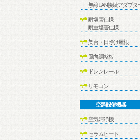
無線LAN接続アダプタ
耐塩害仕様
耐重塩害仕様
架台・日除け屋根
風向調整板
ドレンレール
リモコン
空調設備機器
空気清浄機
セラムヒート