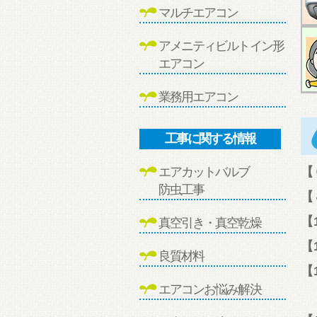
マルチエアコン
アメニティビルトイン形
エアコン
業務用エアコン
工事に関する情報
【
エアカットバルブ
防虫工事
【
【
真空引き・真空乾燥
【
良質材料
【
エアコンお悩み解決