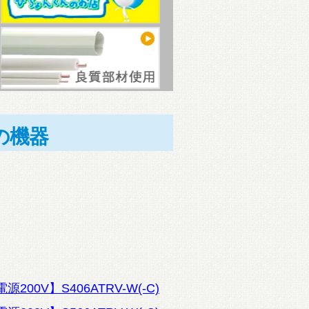
の機器
200V】S406ATRV-W(-C)