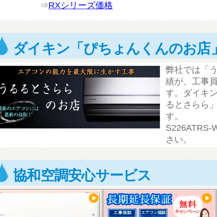
⇒
RXシリーズ価格
ダイキン「ぴちょんくんのお店
弊社では「
績が、工事員
す。ダイキ
るとさらら
す。
S226ATR
さい。
協和空調安心サービス