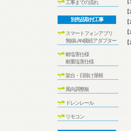
【
工事までの流れ
【
別売品取付工事
【
【
スマートフォンアプリ
無線LAN接続アダプター
【
耐塩害仕様
耐重塩害仕様
架台・日除け屋根
風向調整板
ドレンレール
リモコン