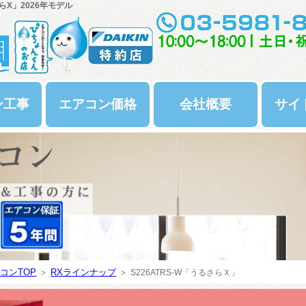
らX」2026年モデル
ン工事
エアコン価格
会社概要
サイ
コンTOP
＞
RXラインナップ
＞
S226ATRS-W
「うるさらＸ」