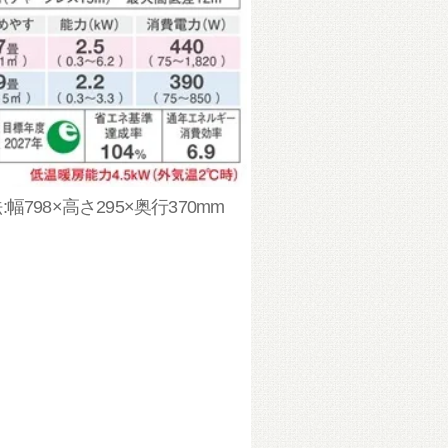
幅798×高さ295×奥行370mm