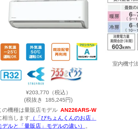
室内機寸法:
¥203,770
（税込）
(税抜き 185,245円)
この機種は量販店モデル
AN226ARS-W
に相当します
（「ぴちょんくんのお店」
モデルと「量販店」モデルの違い）
。