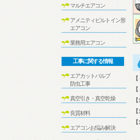
マルチエアコン
アメニティビルトイン形
エアコン
業務用エアコン
工事に関する情報
エアカットバルブ
【
防虫工事
【
真空引き・真空乾燥
【
【
良質材料
【
エアコンお悩み解決