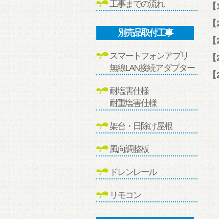
工事までの流れ
【
【
別売品取付工事
【
スマートフォンアプリ
【
無線LAN接続アダプター
【
耐塩害仕様
耐重塩害仕様
架台・日除け屋根
風向調整板
ドレンレール
リモコン