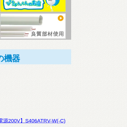
の機器
200V】S406ATRV-W(-C)