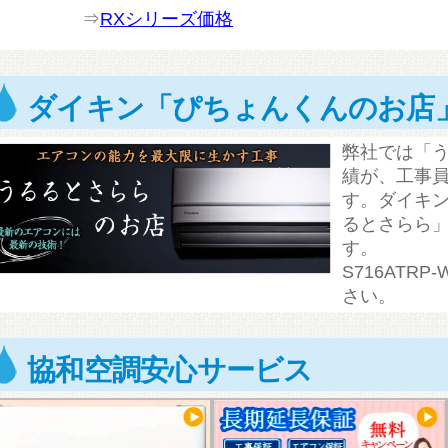
⇒
RXシリーズ価格
ダイキン「ぴちょんくんのお店
弊社では「
績が、工事員
す。ダイキ
るとさらら
す。
S716ATR
さい。
協和空調安心サービス