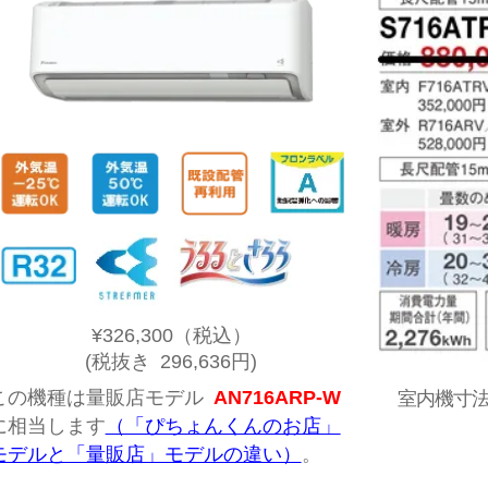
¥326,300
（税込）
(税抜き 296,636円)
この機種は量販店モデル
AN716ARP-W
室内機寸法:
に相当します
（「ぴちょんくんのお店」
モデルと「量販店」モデルの違い）
。