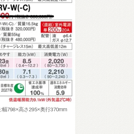
幅798×高さ295×奥行370mm