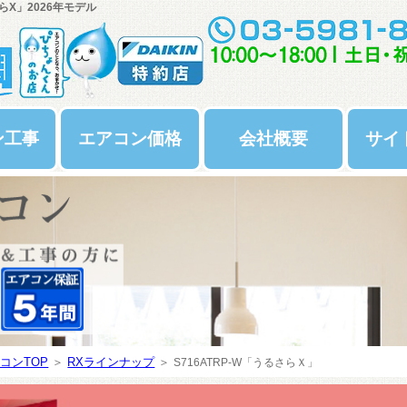
らX」2026年モデル
ン工事
エアコン価格
会社概要
サイ
コンTOP
＞
RXラインナップ
＞
S716ATRP-W
「うるさらＸ」